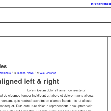
info@chronos
les
/
/
Comments
in
Images
,
News
by
Alex Chronos
ligned left & right
Lorem ipsum dolor sit amet, consectetur
 sed do eiusmod tempor incididunt ut labore et dolore magna aliqua.
veniam, quis nostrud exercitation ullamco laboris nisi ut aliquip
sequat. Duis aute irure dolor in reprehenderit in voluptate velit
e eu fugiat nulla pariatur. Excepteur sint occaecat cupidatat non