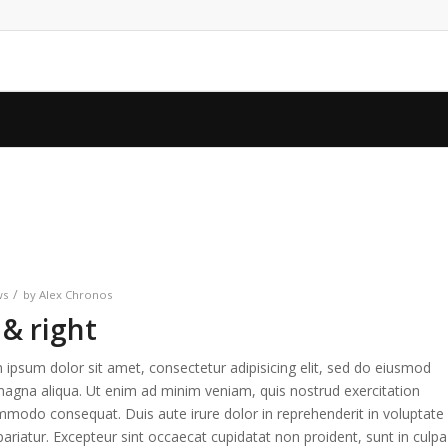
/
ws
by
Alex Chronos
 & right
ipsum dolor sit amet, consectetur adipisicing elit, sed do eiusmod
magna aliqua. Ut enim ad minim veniam, quis nostrud exercitation
commodo consequat. Duis aute irure dolor in reprehenderit in voluptate
 pariatur. Excepteur sint occaecat cupidatat non proident, sunt in culpa