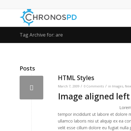
Tag Archive for: are
Posts
HTML Styles
/
/
March 7, 2009
0 Comments
in
Images
,
Ne
Image aligned left
Lorem 
tempor incididunt ut labore et dolore 
ullamco laboris nisi ut aliquip ex ea 
velit esse cillum dolore eu fugiat nulla